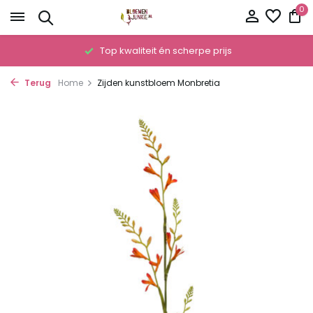
0
!
Top kwaliteit én scherpe prijs
Terug
Home
Zijden kunstbloem Monbretia