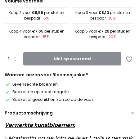
Volume voordeel:
Koop 2 voor
€8,55
per stuk en
Koop 3 voor
€8,10
per stuk en
bespaar
-5%
bespaar
-10%
Koop 4 voor
€7,65
per stuk en
Koop 5 voor
€7,20
per stuk en
bespaar
-15%
bespaar
-20%
Niet op voorraad
Waarom kiezen voor Bloemenjunkie?
Levensechte bloemen
Boeketten op maat mogelijk
Boeket al geschikt en kan zo op de vaas
Productomschrijving
Verwerkte kunstbloemen:
Monbratia op de foto zie je er 1, prijs is per stuk.
ü