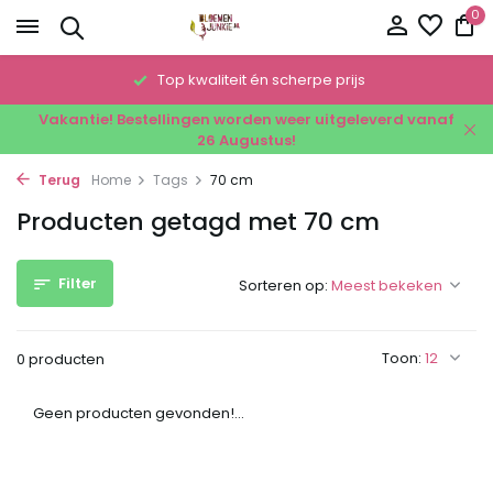
0
!
Top kwaliteit én scherpe prijs
Vakantie! Bestellingen worden weer uitgeleverd vanaf
26 Augustus!
Terug
Home
Tags
70 cm
Producten getagd met 70 cm
Filter
Sorteren op:
Toon:
0 producten
Geen producten gevonden!...