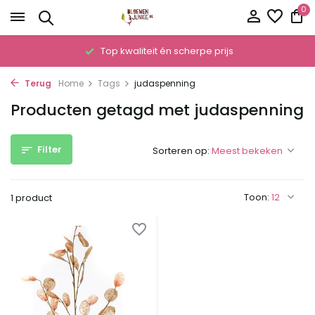
0
!
Top kwaliteit én scherpe prijs
Terug
Home
Tags
judaspenning
Producten getagd met judaspenning
Filter
Sorteren op:
Toon:
1 product