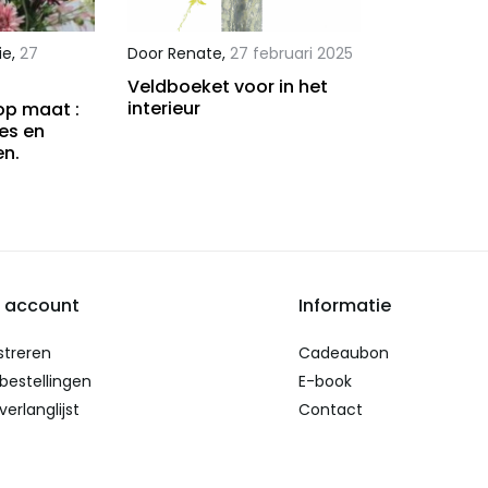
ie
,
27
Door
Renate
,
27 februari 2025
Veldboeket voor in het
interieur
op maat :
ies en
en.
n account
Informatie
streren
Cadeaubon
 bestellingen
E-book
verlanglijst
Contact