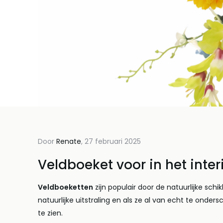
Door
Renate
, 27 februari 2025
Door Bloemenjunkie, 27 februari 2025
Door Bloeme
De voordelen van
Kunst
Veldboeket voor in het inter
kunstbloemen!
maat :
Veldboeketten
zijn populair door de natuurlijke schik
advies
Lees meer
natuurlijke uitstraling en als ze al van echt te onder
boeket
te zien.