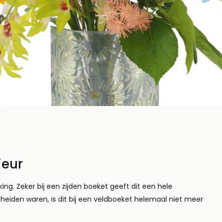
njunkie, 27 februari 2025
Door Bloemenjunkie, 27 februari 2
bloemen op
De voordelen van
ieur
 Persoonlijk
kunstbloemen!
king. Zeker bij een zijden boeket geeft dit een hele
 en unieke
Lees meer
scheiden waren, is dit bij een veldboeket helemaal niet meer
ten.