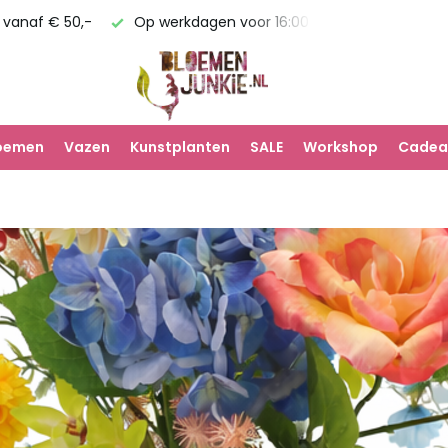
g vanaf € 50,-
Op werkdagen voor 16:00 uur besteld, zelfde
loemen
Vazen
Kunstplanten
SALE
Workshop
Cadea