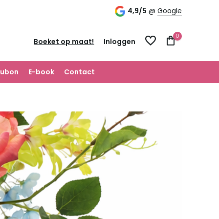
 dag verzonden!
Top kwaliteit én scherpe prijs
4,9/5
@
Google
0
Inloggen
Boeket op maat!
ubon
E-book
Contact
Account aanmaken