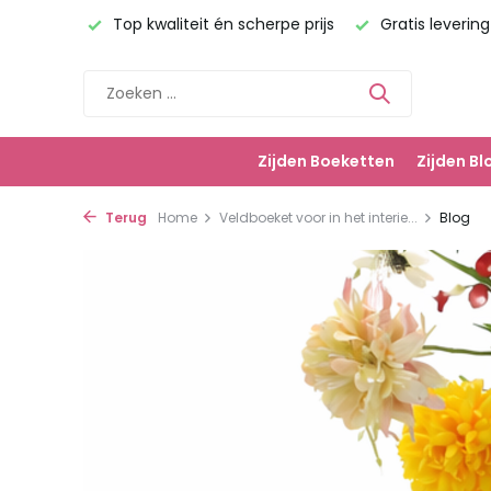
erzonden!
Top kwaliteit én scherpe prijs
Gratis leverin
Zijden Boeketten
Zijden B
Terug
Home
Veldboeket voor in het interie...
Blog