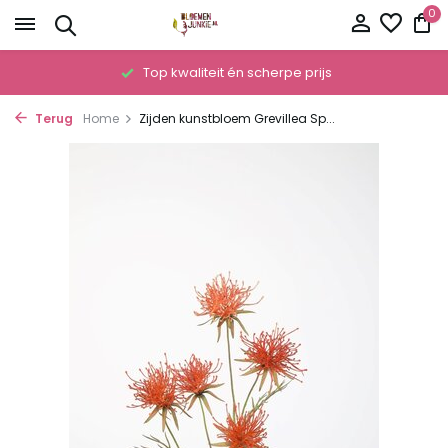
0
!
Top kwaliteit én scherpe prijs
Terug
Home
Zijden kunstbloem Grevillea Sp...