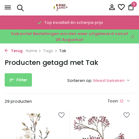
0
!
Top kwaliteit én scherpe prijs
Vakantie! Bestellingen worden weer uitgeleverd vanaf
26 Augustus!
Terug
Home
Tags
Tak
Producten getagd met Tak
Filter
Sorteren op:
Toon:
29 producten