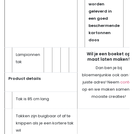
worden
geleverd in
een goed
beschermende
kartonnen
doos
Wil je een boeket op
Lampionnen
maat laten maken?
tak
Dan ben je bij
bloemenjunkie ook aan he
Product details
juiste adres! Neem
contac
op en we maken samen d
mooiste creaties!
Tak is 85 cm lang
Takken zijn buigbaar of af te
knippen als je een kortere tak
wil