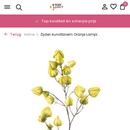
0
!
Top kwaliteit én scherpe prijs
Terug
Home
Zijden kunstbloem Oranje Lampi...