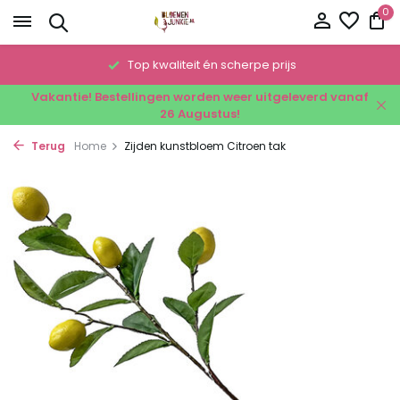
0
!
Top kwaliteit én scherpe prijs
Vakantie! Bestellingen worden weer uitgeleverd vanaf
26 Augustus!
Terug
Home
Zijden kunstbloem Citroen tak