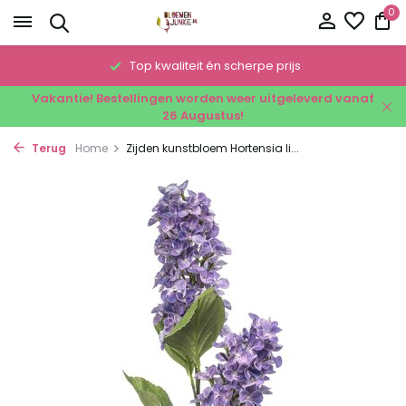
0
!
Top kwaliteit én scherpe prijs
Vakantie! Bestellingen worden weer uitgeleverd vanaf
26 Augustus!
Terug
Home
Zijden kunstbloem Hortensia li...