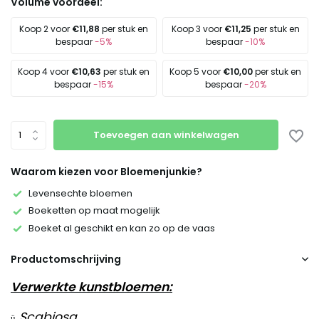
Volume voordeel:
Koop 2 voor
€11,88
per stuk en
Koop 3 voor
€11,25
per stuk en
bespaar
-5%
bespaar
-10%
Koop 4 voor
€10,63
per stuk en
Koop 5 voor
€10,00
per stuk en
bespaar
-15%
bespaar
-20%
Toevoegen aan winkelwagen
Waarom kiezen voor Bloemenjunkie?
Levensechte bloemen
Boeketten op maat mogelijk
Boeket al geschikt en kan zo op de vaas
Productomschrijving
Verwerkte kunstbloemen:
Scabiosa
ü